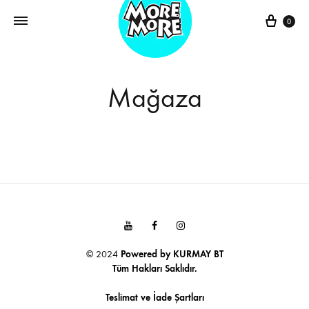
Sepe
0
Mağaza
Youtube
Facebook
Instagram
© 2024
Powered by
KURMAY BT
Tüm Hakları Saklıdır.
Teslimat ve İade Şartları