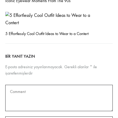
Iconic Eyewear Moments From The’90s
5 Effortlessly Cool Outfit Ideas to Wear to a Contert
BIR YANIT YAZIN
E-posta adresiniz yayınlanmayacak.
Gerekli alanlar
*
ile
işaretlenmişlerdir