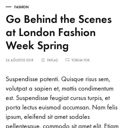
FASHION
Go Behind the Scenes
at London Fashion
Week Spring
GO
26 AĞUSTOS 2018
PAYLAŞ
YORUM YOK
BEHIND
THE
SCENES
Suspendisse potenti. Quisque risus sem,
AT
LONDON
volutpat a sapien et, mattis condimentum
FASHION
est. Suspendisse feugiat cursus turpis, et
WEEK
SPRING
porta lectus euismod accumsan. Nam felis
ipsum, eleifend sit amet sodales
pellentesque, commodo sit amet elit. Etiam