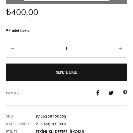
₺
400,00
97 adet stokta
Miktar
SEPETE EKLE
PAYLAŞ
SKU
9786258450552
KATEGORILER
2. SINIF
,
İLKOKUL
ETIKET
ETKINLIKLI DEFTER
,
İLKOKUL