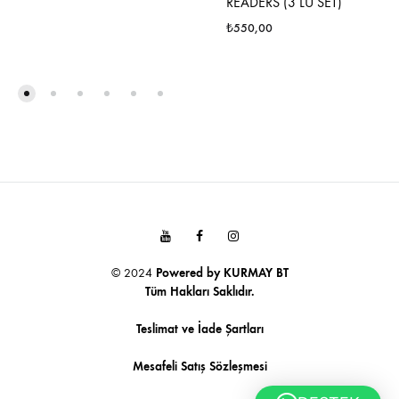
READERS (3 LÜ SET)
₺
550,00
FAVORILERE
EKLE
FAVO
EKLE
Youtube
Facebook
Instagram
© 2024
Powered by
KURMAY BT
Tüm Hakları Saklıdır.
Teslimat ve İade Şartları
Mesafeli Satış Sözleşmesi