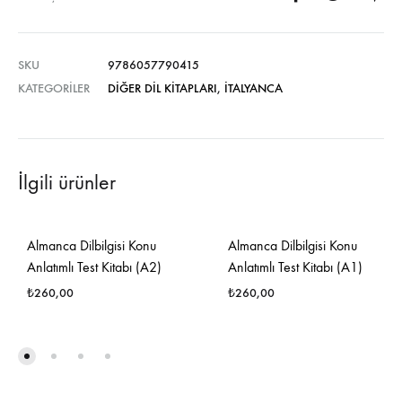
SKU
9786057790415
KATEGORILER
DIĞER DIL KITAPLARI
,
İTALYANCA
İlgili ürünler
Almanca Dilbilgisi Konu
Almanca Dilbilgisi Konu
Anlatımlı Test Kitabı (A2)
Anlatımlı Test Kitabı (A1)
₺
260,00
₺
260,00
FAVORILERE
FAVO
EKLE
EKLE