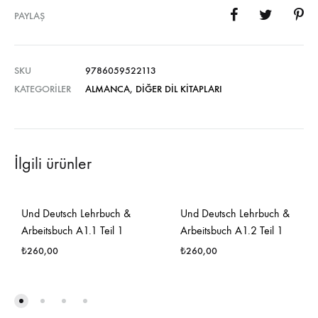
PAYLAŞ
SKU
9786059522113
KATEGORILER
ALMANCA
,
DIĞER DIL KITAPLARI
İlgili ürünler
Und Deutsch Lehrbuch &
Und Deutsch Lehrbuch &
Arbeitsbuch A1.1 Teil 1
Arbeitsbuch A1.2 Teil 1
₺
260,00
₺
260,00
FAVORILERE
FAVO
EKLE
EKLE