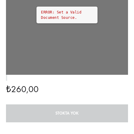
ERROR: Set a Valid
Document Source.
₺
260,00
STOKTA YOK