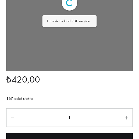
Unable to load PDF service..
₺
420,00
167 adet stokta
Miktar