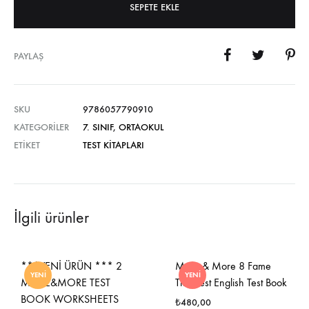
SEPETE EKLE
PAYLAŞ
SKU
9786057790910
KATEGORILER
7. SINIF
,
ORTAOKUL
ETIKET
TEST KITAPLARI
İlgili ürünler
***YENİ ÜRÜN *** 2
More & More 8 Fame
YENI
YENI
MORE&MORE TEST
The Best English Test Book
BOOK WORKSHEETS
₺
480,00