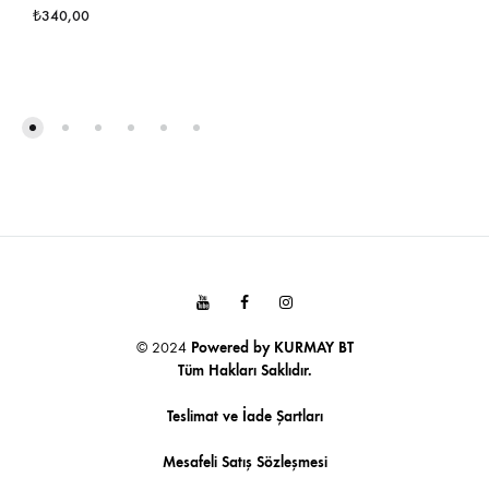
₺
340,00
FAVO
FAVORILERE
EKLE
EKLE
Youtube
Facebook
Instagram
© 2024
Powered by
KURMAY BT
Tüm Hakları Saklıdır.
Teslimat ve İade Şartları
Mesafeli Satış Sözleşmesi