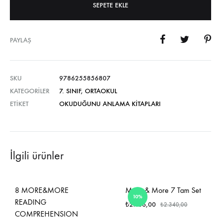
SEPETE EKLE
PAYLAŞ
SKU
9786255856807
KATEGORILER
7. SINIF
,
ORTAOKUL
ETIKET
OKUDUĞUNU ANLAMA KITAPLARI
İlgili ürünler
8 MORE&MORE
More & More 7 Tam Set
10%
READING
₺
2.106,00
₺
2.340,00
COMPREHENSION