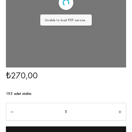
Unable to load PDF service..
₺
270,00
193 adet stokta
Miktar