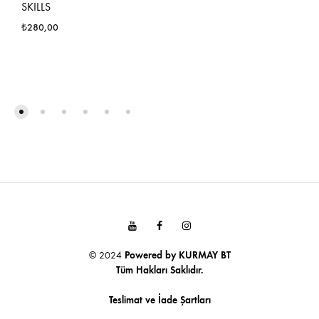
SKILLS
FAVO
₺
280,00
EKLE
FAVORILERE
EKLE
Youtube
Facebook
Instagram
© 2024
Powered by
KURMAY BT
Tüm Hakları Saklıdır.
Teslimat ve İade Şartları