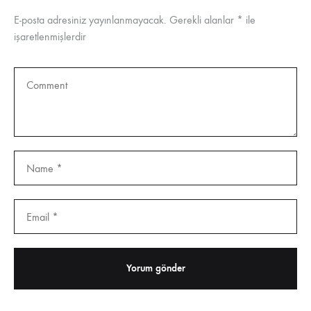
E-posta adresiniz yayınlanmayacak.
Gerekli alanlar
*
ile
işaretlenmişlerdir