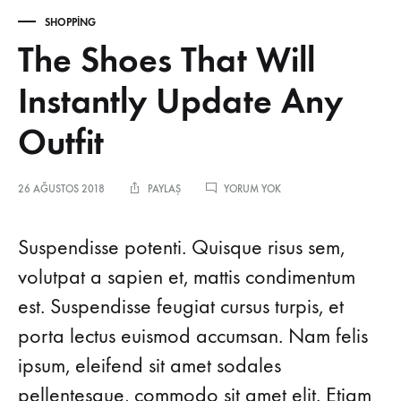
SHOPPING
The Shoes That Will
Instantly Update Any
Outfit
THE
26 AĞUSTOS 2018
PAYLAŞ
YORUM YOK
SHOES
THAT
WILL
Suspendisse potenti. Quisque risus sem,
INSTANTLY
UPDATE
volutpat a sapien et, mattis condimentum
ANY
est. Suspendisse feugiat cursus turpis, et
OUTFIT
porta lectus euismod accumsan. Nam felis
ipsum, eleifend sit amet sodales
pellentesque, commodo sit amet elit. Etiam