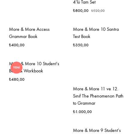
4’lü Tam Set
FAVORILERE
EKLE
₺
800,00
₺
920,00
FAVO
More & More Access
More & More 10 Santra
EKLE
Grammar Book
Test Book
₺
400,00
₺
350,00
FAVORILERE
FAVO
More & More 10 Student’s
YENI
EKLE
EKLE
Book & Workbook
₺
480,00
More & More 11 ve 12.
Sınıf The Phenomenon Path
FAVORILERE
to Grammar
EKLE
₺
1.000,00
FAVO
More & More 9 Student’s