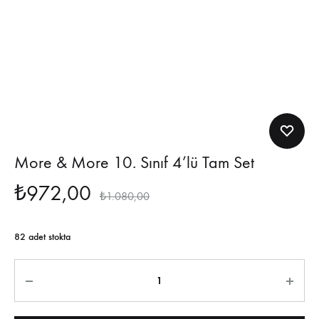
More & More 10. Sınıf 4’lü Tam Set
₺
972,00
₺
1.080,00
82 adet stokta
Miktar