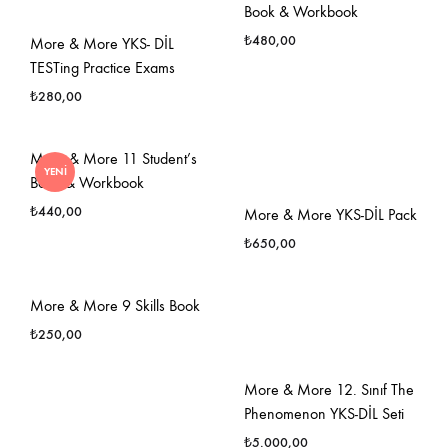
EKLE
Book & Workbook
₺
480,00
More & More YKS- DİL
TESTing Practice Exams
₺
280,00
FAVO
EKLE
FAVORILERE
More & More 11 Student’s
YENI
EKLE
Book & Workbook
₺
440,00
More & More YKS-DİL Pack
₺
650,00
FAVORILERE
EKLE
FAVO
More & More 9 Skills Book
EKLE
₺
250,00
More & More 12. Sınıf The
FAVORILERE
Phenomenon YKS-DİL Seti
EKLE
₺
5.000,00