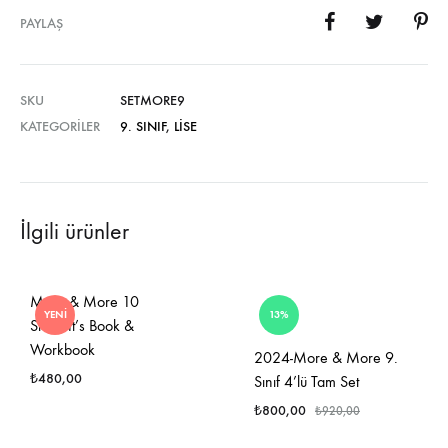
PAYLAŞ
SKU
SETMORE9
KATEGORILER
9. SINIF
,
LISE
İlgili ürünler
More & More 10
YENI
13%
Student’s Book &
Workbook
2024-More & More 9.
₺
480,00
Sınıf 4’lü Tam Set
₺
800,00
₺
920,00
FAVORILERE