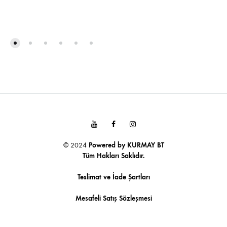
EKLE
FAVO
EKLE
Youtube
Facebook
Instagram
© 2024
Powered by
KURMAY BT
Tüm Hakları Saklıdır.
Teslimat ve İade Şartları
Mesafeli Satış Sözleşmesi