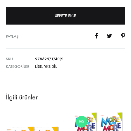
SEPETE EKLE
PAYLAŞ
SKU
9786257174091
KATEGORILER
LISE
,
YKS-DIL
İlgili ürünler
10%