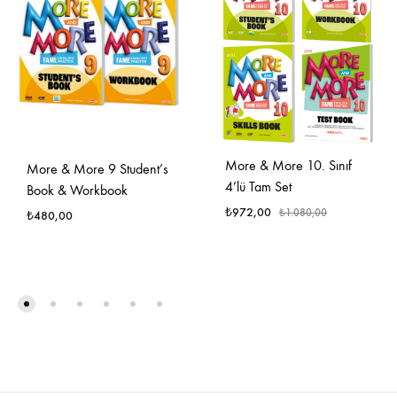
More & More 10. Sınıf
More & More 9 Student’s
4’lü Tam Set
Book & Workbook
₺
972,00
₺
1.080,00
₺
480,00
FAVO
FAVORILERE
EKLE
EKLE