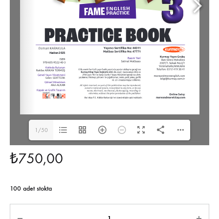
1/50
₺
750,00
100 adet stokta
Miktar