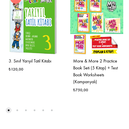
3. Sınıf Yarıyıl Tatil Kitabı
More & More 2 Practice
Book Seti (5 Kitap) + Test
₺
120,00
Book Worksheets
(Kampanyalı)
FAVORILERE
₺
750,00
EKLE
FAVO
EKLE