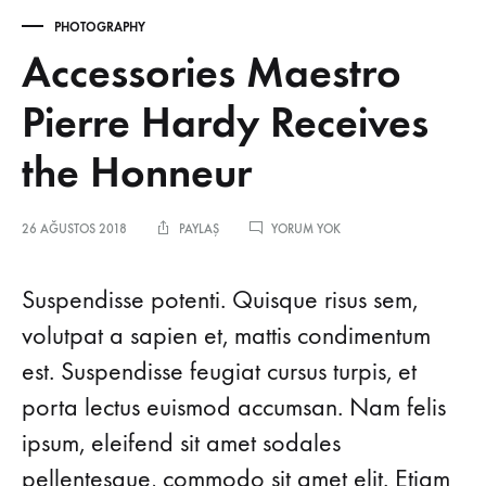
PHOTOGRAPHY
Accessories Maestro
Pierre Hardy Receives
the Honneur
ACCESSORIES
26 AĞUSTOS 2018
PAYLAŞ
YORUM YOK
MAESTRO
PIERRE
HARDY
Suspendisse potenti. Quisque risus sem,
RECEIVES
THE
volutpat a sapien et, mattis condimentum
HONNEUR
est. Suspendisse feugiat cursus turpis, et
porta lectus euismod accumsan. Nam felis
ipsum, eleifend sit amet sodales
pellentesque, commodo sit amet elit. Etiam