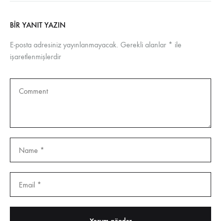
BIR YANIT YAZIN
E-posta adresiniz yayınlanmayacak.
Gerekli alanlar
*
ile
işaretlenmişlerdir